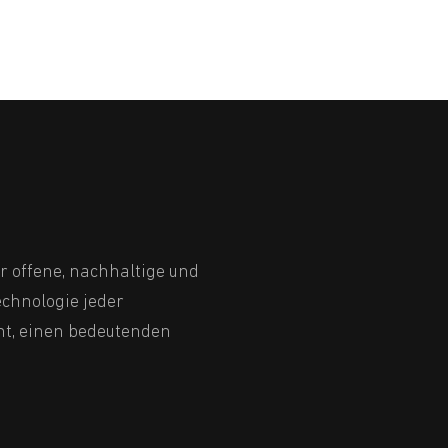
er offene, nachhaltige und
chnologie jeder
ht, einen bedeutenden