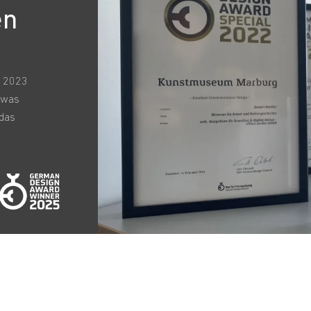
en
e 2023
, was
 das