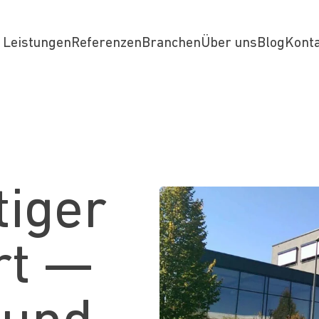
Leistungen
Referenzen
Branchen
Über uns
Blog
Kont
tiger
rt —